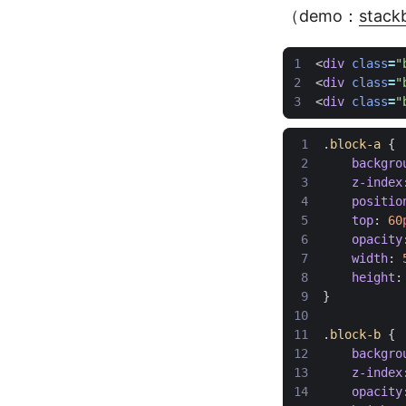
（demo：
stack
<
div
class
=
"
<
div
class
=
"
<
div
class
=
"
.
block-a
{
backgro
z-index
positio
top
:
60
opacity
width
:
height
:
}
.
block-b
{
backgro
z-index
opacity