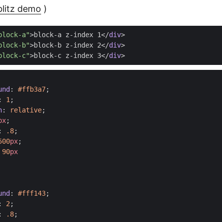
blitz demo
)
block-a"
>
block-a z-index 1
</
div
>
block-b"
>
block-b z-index 2
</
div
>
block-c"
>
block-c z-index 3
</
div
>
und
:
#ffb3a7
;
:
1
;
n
:
relative
;
px
;
:
.8
;
500
px
;
90
px
und
:
#fff143
;
:
2
;
:
.8
;