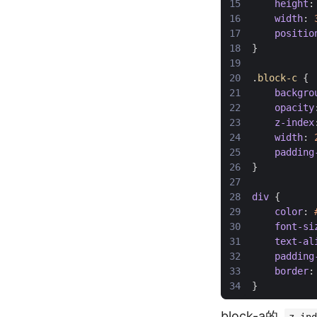
height
:
width
:
positio
}
.
block-c
{
backgro
opacity
z-index
width
:
padding
}
div
{
color
:
font-si
text-al
padding
border
:
}
block-a的