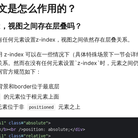
文是怎么作用的？
dex，视图之间存在层叠吗？
任何元素设置z-index，视图之间依然存在层叠关系。
 z-index 可以在一些情况下（具体特殊场景下一节会
系。然而在没有任何元素设置`z-index`时，元素之间
据官方规范如下：
景和border位于最底层
的元素位于根元素上面
元素位于非
元素之上
positioned
s1"
class
=
"absolute"
>
</
b
><
br
/>
position: absolute;
</
div
>
l1"
class
=
"relative"
>