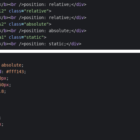
</
b
><
br
/>
position: relative;
</
div
>
l2"
class
=
"relative"
>
</
b
><
br
/>
position: relative;
</
div
>
s2"
class
=
"absolute"
>
</
b
><
br
/>
position: absolute;
</
div
>
a1"
class
=
"static"
>
</
b
><
br
/>
position: static;
</
div
>
absolute
;
d
:
#fff143
;
0
px
;
50
px
;
.8
;
;
x
;