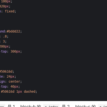
100
px
;
320
px
;
n
:
fixed
;
und
:
#bddd22
;
:
.8
;
:
3
;
200
px
;
-top
:
300
px
;
#50616d
;
ze
:
24
px
;
ign
:
center
;
-top
:
40
px
;
#50616d
1
px
dashed
;
是 1， block-b 的
是 2， block-c 的