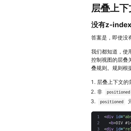
层叠上下
没有z-in
答案是，即使没有
我们都知道，使用
控制视图的层叠关
叠规则。规则根
层叠上下文的背
非
positioned
positioned
<
div
id
=
"ab
<
b
>
DIV #1
<
div
id
=
"re