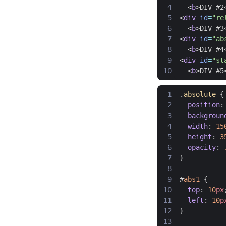
<
b
>
DIV #2
<
div
id
=
"re
<
b
>
DIV #3
<
div
id
=
"ab
<
b
>
DIV #4
<
div
id
=
"st
<
b
>
DIV #5
.
absolute
{
position
:
backgroun
width
:
15
height
:
3
opacity
:
}
#
abs1
{
top
:
10
px
left
:
10
p
}