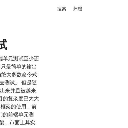
搜索
归档
试
端单元测试至少还
用只是简单的输出
为绝大多数命令式
去测试。 但是随
般冒出来并且被越来
目的复杂度已大大
 框架的使用，前
们的前端单元测
架，市面上其实