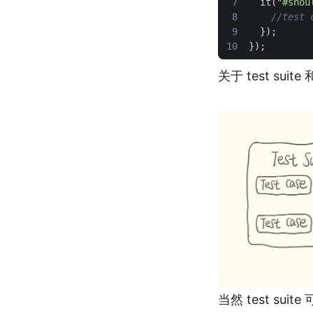
it
(
"#shou
});
});
关于 test su
当然 test sui