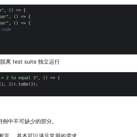
o"
,
()
=>
{
bar"
,
()
=>
{
bar"
,
()
=>
{
以脱离 test suite 独立运行
 + 2 to equal 3"
,
()
=>
{
(
1
,
2
)).
toBe
(
3
);
用例中不可缺少的部分。
断言
，基本可以满足常用的需求。