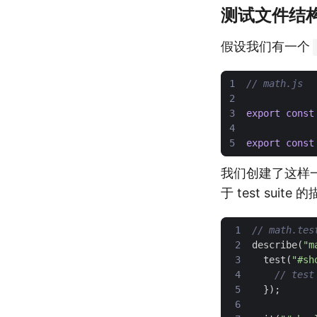
测试文件结
假设我们有一个
export
const
export
const
我们创建了这样一个 m
于 test suite
describe
(
"m
test
(
"#sh
});