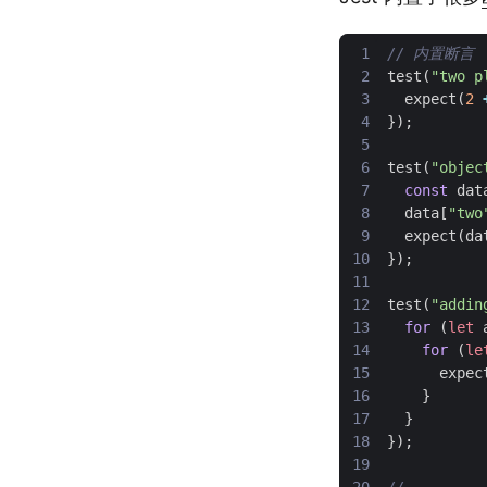
test
(
"two p
expect
(
2
});
test
(
"objec
const
dat
data
[
"two
expect
(
da
});
test
(
"addin
for
(
let
for
(
le
expec
}
}
});