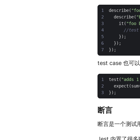
describe
(
"fo
describe
(
"
it
(
"foo 
});
});
});
test case 也可
test
(
"adds 1
expect
(
sum
});
断言
断言是一个测试
Jest 内置了很多