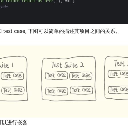
ld return result as a*b"
,
()
=>
{
ite 和 test case, 下图可以简单的描述其项目之间的关系。
te 可以进行嵌套