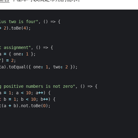
lus two is four"
,
()
=>
{
+
2
).
toBe
(
4
);
t assignment"
,
()
=>
{
a
=
{
one
:
1
};
"
]
=
2
;
ta
).
toEqual
({
one
:
1
,
two
:
2
});
g positive numbers is not zero"
,
()
=>
{
a
=
1
;
a
<
10
;
a
++
)
{
t
b
=
1
;
b
<
10
;
b
++
)
{
t
(
a
+
b
).
not
.
toBe
(
0
);