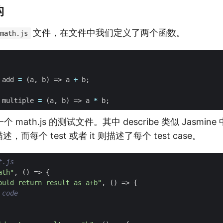
构
文件，在文件中我们定义了两个函数。
math.js
add
=
(
a
,
b
)
=>
a
+
b
;
multiple
=
(
a
,
b
)
=>
a
*
b
;
ath.js 的测试文件。其中 describe 类似 Jasmine 中的
 的描述，而每个 test 或者 it 则描述了每个 test case。
ath"
,
()
=>
{
ould return result as a+b"
,
()
=>
{